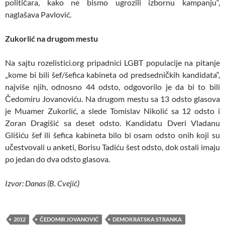
političara, kako ne bismo ugrozili izbornu kampanju“,
naglašava Pavlović.
Zukorlić na drugom mestu
Na sajtu rozelistici.org pripadnici LGBT populacije na pitanje
„kome bi bili šef/šefica kabineta od predsedničkih kandidata“,
najviše njih, odnosno 44 odsto, odgovorilo je da bi to bili
Čedomiru Jovanoviću. Na drugom mestu sa 13 odsto glasova
je Muamer Zukorlić, a slede Tomislav Nikolić sa 12 odsto i
Zoran Dragišić sa deset odsto. Kandidatu Dveri Vladanu
Glišiću šef ili šefica kabineta bilo bi osam odsto onih koji su
učestvovali u anketi, Borisu Tadiću šest odsto, dok ostali imaju
po jedan do dva odsto glasova.
Izvor: Danas (B. Cvejić)
2012
ČEDOMIR JOVANOVIĆ
DEMOKRATSKA STRANKA