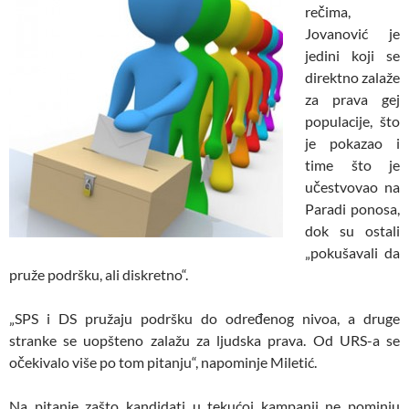
rečima,
Jovanović je
jedini koji se
direktno zalaže
za prava gej
populacije, što
je pokazao i
time što je
učestvovao na
Paradi ponosa,
dok su ostali
„pokušavali da
pruže podršku, ali diskretno“.
„SPS i DS pružaju podršku do određenog nivoa, a druge
stranke se uopšteno zalažu za ljudska prava. Od URS-a se
očekivalo više po tom pitanju“, napominje Miletić.
Na pitanje zašto kandidati u tekućoj kampanji ne pominju