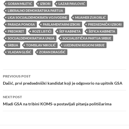
GORAN MILETIĆ
IZBORI
LAZAR PAVLOVIĆ
LIBERALNO DEMOKRATSKA PARTIJA
LIGA SOCIJALDEMOKRATA VOJVODINE
MUAMER ZUKORLIĆ
PARADA PONOSA
PARLAMENTARNI IZBORI
PREDSEDNIČKI IZBORI
PREOKRET
ROZE LISTIĆI
ŠEF KABINETA
ŠEFICA KABINETA
SOCIJALDEMOKRATSKA UNIJA
SOCIJALISTIČKA PARTIJA SRBIJE
SRBIJA
TOMISLAV NIKOLIĆ
UJEDINJENI REGIONI SRBIJE
VLADAN GLIŠIĆ
ZORAN DRAGIŠIĆ
Post
PREVIOUS POST
navigation
Dačić, prvi predsednički kandidat koji je odgovorio na upitnik GSA
NEXT POST
Mladi GSA na tribini KOMS-a postavljali pitanja političarima