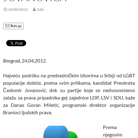
24/04/2012
GSA
Prati
Beograd, 24.04.2012.
Najveću podršku na predsedničkim izborima u Srbiji od LGBT
populacije dobiće, prema svim prilikama, kandidat Preokreta
Čedomir Jovanović, dok su partije koje se nedvosmisleno
zalažu za prava pripadnika gej zajednice LDP, LSV i SDU, kaže
za Danas Goran Miletić, programski direktor organizacije
Branioci ljudskih prava.
Prema
njegovim