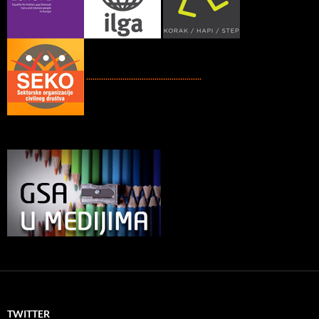
......................................................
TWITTER