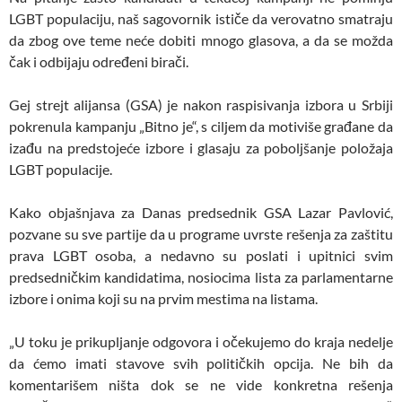
LGBT populaciju, naš sagovornik ističe da verovatno smatraju
da zbog ove teme neće dobiti mnogo glasova, a da se možda
čak i odbijaju određeni birači.
Gej strejt alijansa (GSA) je nakon raspisivanja izbora u Srbiji
pokrenula kampanju „Bitno je“, s ciljem da motiviše građane da
izađu na predstojeće izbore i glasaju za poboljšanje položaja
LGBT populacije.
Kako objašnjava za Danas predsednik GSA Lazar Pavlović,
pozvane su sve partije da u programe uvrste rešenja za zaštitu
prava LGBT osoba, a nedavno su poslati i upitnici svim
predsedničkim kandidatima, nosiocima lista za parlamentarne
izbore i onima koji su na prvim mestima na listama.
„U toku je prikupljanje odgovora i očekujemo do kraja nedelje
da ćemo imati stavove svih političkih opcija. Ne bih da
komentarišem ništa dok se ne vide konkretna rešenja