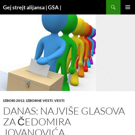
Search
Gej strejt alijansa | GSA |
SKIP
PRIMAR
TO
MENU
CONTENT
IZBORI 2012
,
IZBORNE VESTI
,
VESTI
DANAS: NAJVIŠE GLASOVA
ZA ČEDOMIRA
JOVANOVIĆA